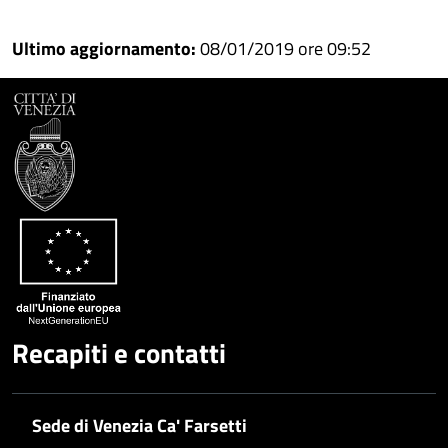
Condividi
su
Ultimo aggiornamento:
08/01/2019 ore 09:52
Facebook
Condividi
su
Condividi
Twitter
su
Google
su
Whatsapp
Plus
Recapiti e contatti
Sede di Venezia Ca' Farsetti