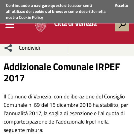
Regione Veneto
ACCEDI AI SERVIZI
Continuando a navigare questo sito acconsenti
Accetto
all'utilizzo dei cookie sul browser come descritto nella
nostra
Cookie Policy
Città di Venezia
Condividi
Condividi
Condividi
Addizionale Comunale IRPEF
2017
sui social
Condividi
su
network
Facebook
Condividi
su
Il Comune di Venezia, con deliberazione del Consiglio
Condividi
Twitter
su
Comunale n. 69 del 15 dicembre 2016 ha stabilito, per
l'annualità 2017, la soglia di esenzione e l'aliquota di
Facebook
su
compartecipazione dell'addizionale Irpef nella
seguente misura:
Whatsapp