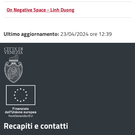
Facebook
Condividi
su
On Negative Space - Linh Duong
Condividi
Twitter
su
Google
su
Ultimo aggiornamento:
23/04/2024 ore 12:39
Whatsapp
Plus
Recapiti e contatti