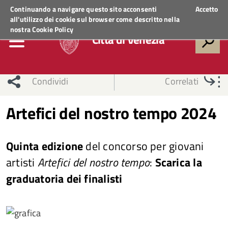
Regione Veneto
ACCEDI AI SERVIZI
Continuando a navigare questo sito acconsenti
Accetto
all'utilizzo dei cookie sul browser come descritto nella
nostra
Cookie Policy
Città di Venezia
Condividi
Correlati
Artefici del nostro tempo 2024
Quinta edizione
del concorso per giovani
artisti
Artefici del nostro tempo
:
Scarica la
graduatoria dei finalisti