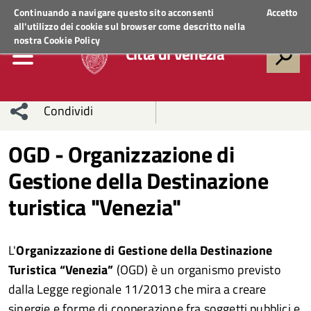
Regione Veneto
ACCEDI AI SERVIZI
Continuando a navigare questo sito acconsenti
Accetto
all'utilizzo dei cookie sul browser come descritto nella
nostra
Cookie Policy
Città di Venezia
Condividi
Condividi
Condividi
OGD - Organizzazione di
Gestione della Destinazione
sui social
Condividi
su
turistica "Venezia"
network
Facebook
Condividi
su
Condividi
Twitter
su
L'
Organizzazione di Gestione della Destinazione
Turistica “Venezia”
(OGD) è un organismo previsto
Facebook
su
dalla Legge regionale 11/2013 che mira a creare
Whatsapp
sinergie e forme di cooperazione fra soggetti pubblici e