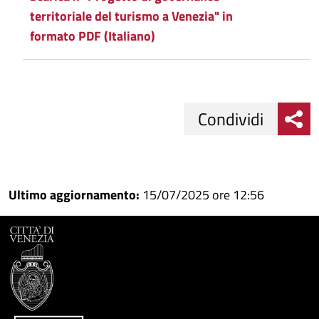
territoriale del turismo a Venezia" in
formato PDF (Italiano)
Condividi
Condividi
Condividi
su
Ultimo aggiornamento:
15/07/2025 ore 12:56
Facebook
Condividi
su
Condividi
Twitter
su
Google
su