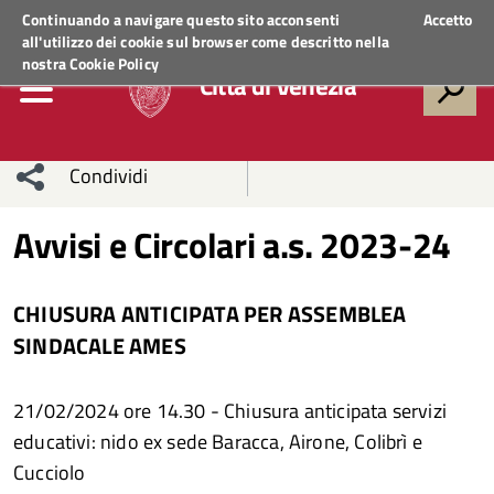
Regione Veneto
ACCEDI AI SERVIZI
Continuando a navigare questo sito acconsenti
Accetto
all'utilizzo dei cookie sul browser come descritto nella
nostra
Cookie Policy
Città di Venezia
Condividi
Condividi
Condividi
Avvisi e Circolari a.s. 2023-24
sui social
Condividi
su
CHIUSURA ANTICIPATA PER ASSEMBLEA
network
Facebook
Condividi
su
SINDACALE AMES
Condividi
Twitter
su
21/02/2024 ore 14.30 - Chiusura anticipata servizi
Facebook
su
educativi: nido ex sede Baracca, Airone, Colibrì e
Cucciolo
Whatsapp