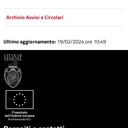
Condividi
Condividi
su
Archivio Avvisi e Circolari
Facebook
Condividi
su
Condividi
Twitter
su
Ultimo aggiornamento:
19/02/2024 ore 10:49
Google
su
Whatsapp
Plus