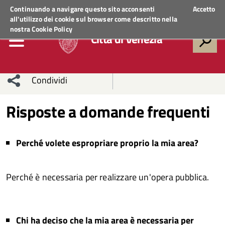
Regione Veneto
ACCEDI AI SERVIZI
Continuando a navigare questo sito acconsenti
Accetto
all'utilizzo dei cookie sul browser come descritto nella
nostra
Cookie Policy
Città di Venezia
Condividi
Condividi
Condividi
Risposte a domande frequenti
sui social
Condividi
su
Perché volete espropriare proprio la mia area?
network
Facebook
Condividi
su
Condividi
Twitter
su
Perché è necessaria per realizzare un'opera pubblica.
Facebook
su
Whatsapp
Chi ha deciso che la mia area è necessaria per