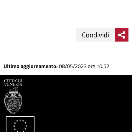
Condividi
Condividi
Condividi
su
Ultimo aggiornamento:
08/05/2023 ore 10:52
Facebook
Condividi
su
Condividi
Twitter
su
Google
su
Whatsapp
Plus