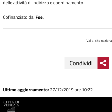
delle attività di indirizzo e coordinamento.
Cofinanziato dal
Fse
.
Val al sito nazion
Condividi
Condividi
Condividi
su
Ultimo aggiornamento:
27/12/2019 ore 10:22
Facebook
Condividi
su
Condividi
Twitter
su