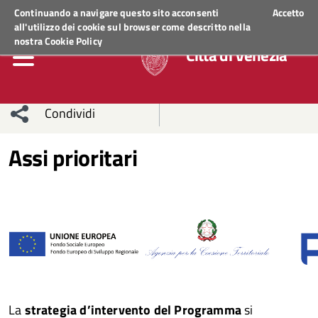
Regione Veneto
ACCEDI AI SERVIZI
Continuando a navigare questo sito acconsenti
Accetto
all'utilizzo dei cookie sul browser come descritto nella
nostra
Cookie Policy
Città di Venezia
Condividi
Condividi
Condividi
Assi prioritari
sui social
Condividi
su
network
Facebook
Condividi
su
Condividi
Twitter
su
Facebook
su
Whatsapp
La
strategia d’intervento del Programma
si