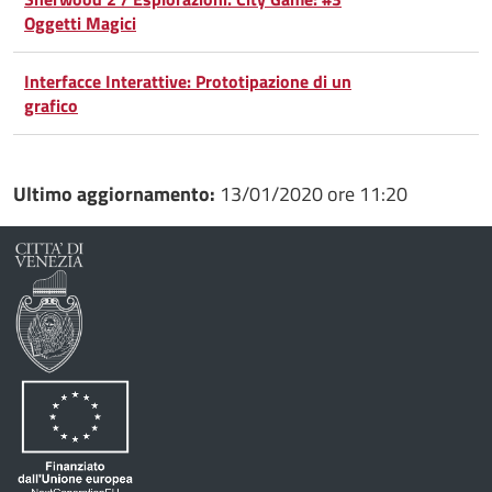
Oggetti Magici
Condividi
Twitter
su
Google
su
Interfacce Interattive: Prototipazione di un
grafico
Whatsapp
Plus
Ultimo aggiornamento:
13/01/2020 ore 11:20