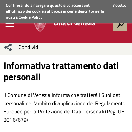
Regione Veneto
ACCEDI AI SERVIZI
Continuando a navigare questo sito acconsenti
Accetto
all'utilizzo dei cookie sul browser come descritto nella
nostra
Cookie Policy
Città di Venezia
Condividi
Condividi
Condividi
Informativa trattamento dati
personali
sui social
Condividi
su
network
Facebook
Condividi
su
Il Comune di Venezia informa che tratterà i Suoi dati
Condividi
Twitter
su
personali nell'ambito di applicazione del Regolamento
Europeo per la Protezione dei Dati Personali (Reg. UE
Facebook
su
2016/679).
Whatsapp