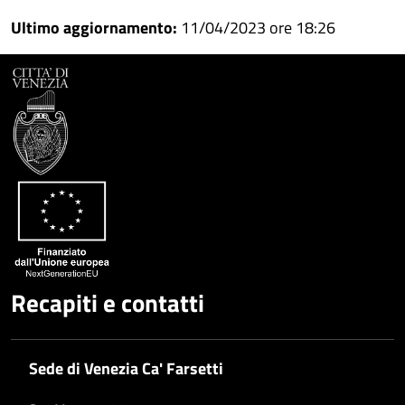
Condividi
su
Ultimo aggiornamento:
11/04/2023 ore 18:26
Facebook
Condividi
su
Condividi
Twitter
su
Google
su
Whatsapp
Plus
Recapiti e contatti
Sede di Venezia Ca' Farsetti