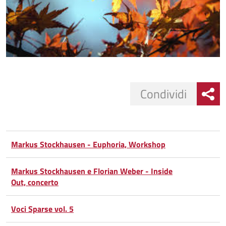
Condividi
Condividi
Condividi
su
Markus Stockhausen - Euphoria, Workshop
Facebook
Condividi
su
Markus Stockhausen e Florian Weber - Inside
Out, concerto
Condividi
Twitter
su
Google
su
Voci Sparse vol. 5