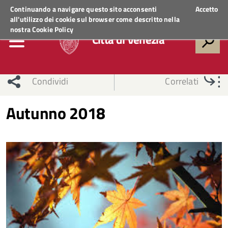
Regione Veneto
ACCEDI AI SERVIZI
Continuando a navigare questo sito acconsenti
Accetto
all'utilizzo dei cookie sul browser come descritto nella
nostra
Cookie Policy
Città di Venezia
Condividi
Correlati
Autunno 2018