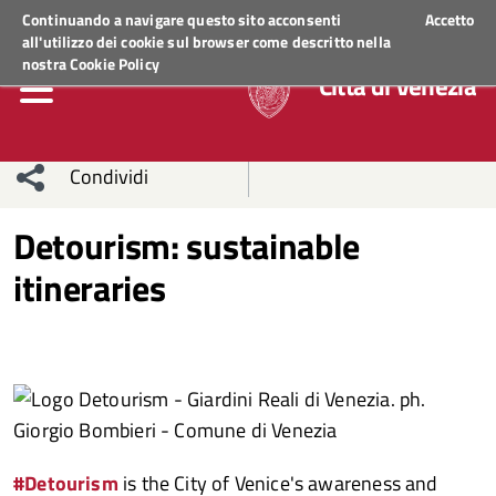
Regione Veneto
ACCEDI AI SERVIZI
Continuando a navigare questo sito acconsenti
Accetto
all'utilizzo dei cookie sul browser come descritto nella
nostra
Cookie Policy
Città di Venezia
Condividi
Condividi
Condividi
Detourism: sustainable
itineraries
sui social
Condividi
su
network
Facebook
Condividi
su
Condividi
Twitter
su
Facebook
su
Whatsapp
#Detourism
is the City of Venice's awareness and