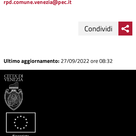
rpd.comune.venezia@pec.it
Condividi
Condividi
Condividi
su
Ultimo aggiornamento:
27/09/2022 ore 08:32
Facebook
Condividi
su
Condividi
Twitter
su
Google
su
Whatsapp
Plus