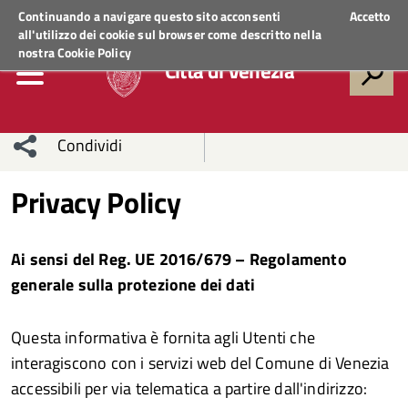
Regione Veneto
ACCEDI AI SERVIZI
Continuando a navigare questo sito acconsenti
Accetto
all'utilizzo dei cookie sul browser come descritto nella
nostra
Cookie Policy
Città di Venezia
Condividi
Condividi
Condividi
Privacy Policy
sui social
Condividi
su
Ai sensi del Reg. UE 2016/679 – Regolamento
network
Facebook
Condividi
su
generale sulla protezione dei dati
Condividi
Twitter
su
Questa informativa è fornita agli Utenti che
Facebook
su
interagiscono con i servizi web del Comune di Venezia
accessibili per via telematica a partire dall'indirizzo:
Whatsapp