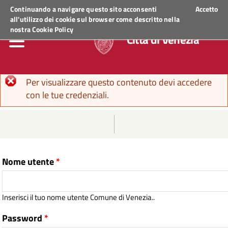
Regione Veneto
ACCEDI AI SERVIZI
Continuando a navigare questo sito acconsenti
Accetto
all'utilizzo dei cookie sul browser come descritto nella
nostra
Cookie Policy
Città di Venezia
Messaggio di errore
Per visualizzare questo contenuto devi accedere
con le tue credenziali.
Nome utente
*
Inserisci il tuo nome utente Comune di Venezia..
Password
*