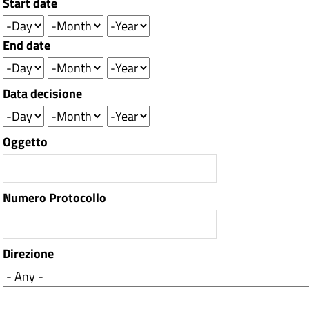
Start date
Day
Month
Year
End date
Day
Month
Year
Data decisione
Day
Month
Year
Oggetto
Numero Protocollo
Direzione