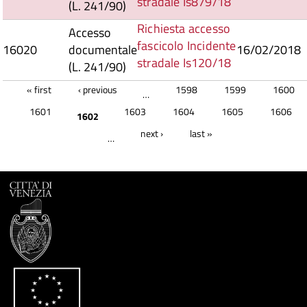
stradale Is879/18
(L. 241/90)
Richiesta accesso
Accesso
fascicolo Incidente
16020
documentale
16/02/2018
stradale Is120/18
(L. 241/90)
Pages
« first
‹ previous
1598
1599
1600
…
1601
1603
1604
1605
1606
1602
next ›
last »
…