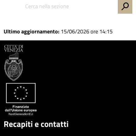
Condividi
su
Facebook
Condividi
su
Condividi
Twitter
su
Ultimo aggiornamento:
15/06/2026 ore 14:15
Google
su
Whatsapp
Plus
Recapiti e contatti