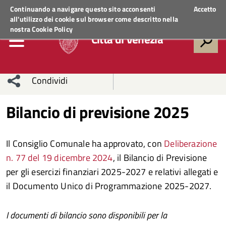
Regione Veneto
ACCEDI AI SERVIZI
Continuando a navigare questo sito acconsenti
Accetto
all'utilizzo dei cookie sul browser come descritto nella
nostra
Cookie Policy
Città di Venezia
Condividi
Condividi
Condividi
Bilancio di previsione 2025
sui social
Condividi
su
Il Consiglio Comunale ha approvato, con
Deliberazione
network
Facebook
Condividi
su
n. 77 del 19 dicembre 2024
, il Bilancio di Previsione
per gli esercizi finanziari 2025-2027 e relativi allegati e
Condividi
Twitter
su
il Documento Unico di Programmazione 2025-2027.
Facebook
su
I documenti di bilancio sono disponibili per la
Whatsapp