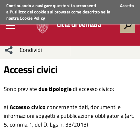
Regione Veneto
ACCEDI AI SERVIZI
Continuando a navigare questo sito acconsenti
Accetto
all'utilizzo dei cookie sul browser come descritto nella
nostra
Cookie Policy
Città di Venezia
Condividi
Condividi
Condividi
Accessi civici
sui social
Condividi
su
Sono previste
due tipologie
di accesso civico:
network
Facebook
Condividi
su
a)
Accesso civico
concernente dati, documenti e
Condividi
Twitter
su
informazioni soggetti a pubblicazione obbligatoria (art.
Facebook
su
5, comma 1, del D. Lgs n. 33/2013)
Whatsapp