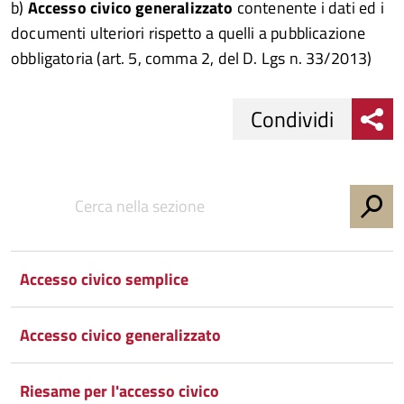
b)
Accesso civico generalizzato
contenente i dati ed i
documenti ulteriori rispetto a quelli a pubblicazione
obbligatoria (art. 5, comma 2, del D. Lgs n. 33/2013)
Condividi
Condividi
Condividi
su
Facebook
Condividi
su
Accesso civico semplice
Condividi
Twitter
su
Google
su
Accesso civico generalizzato
Whatsapp
Plus
Riesame per l'accesso civico