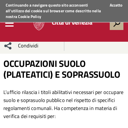
Regione Veneto
ACCEDI AI SERVIZI
Continuando a navigare questo sito acconsenti
Accetto
all'utilizzo dei cookie sul browser come descritto nella
nostra
Cookie Policy
Città di Venezia
Condividi
Condividi
Condividi
OCCUPAZIONI SUOLO
(PLATEATICI) E SOPRASSUOLO
sui social
Condividi
su
network
Facebook
Condividi
su
L’ufficio rilascia i titoli abilitativi necessari per occupare
Condividi
Twitter
su
suolo e soprasuolo pubblico nel rispetto di specifici
regolamenti comunali. Ha competenza in materia di
Facebook
su
verifica dei requisiti per:
Whatsapp