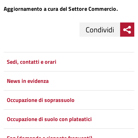
Aggiornamento a cura del Settore Commercio.
Condividi
Condividi
Condividi
su
Sedi, contatti e orari
Facebook
Condividi
su
News in evidenza
Condividi
Twitter
su
Google
su
Occupazione di soprassuolo
Whatsapp
Plus
Occupazione di suolo con plateatici