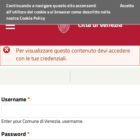
Regione Veneto
ACCEDI AI SERVIZI
Continuando a navigare questo sito acconsenti
Accetto
all'utilizzo dei cookie sul browser come descritto nella
nostra
Cookie Policy
Città di Venezia
Error message
Per visualizzare questo contenuto devi accedere
con le tue credenziali.
Username
*
Enter your Comune di Venezia. username.
Password
*