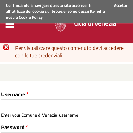
Regione Veneto
ACCEDI AI SERVIZI
Continuando a navigare questo sito acconsenti
Accetto
all'utilizzo dei cookie sul browser come descritto nella
nostra
Cookie Policy
Città di Venezia
Error message
Per visualizzare questo contenuto devi accedere
con le tue credenziali.
Username
*
Enter your Comune di Venezia. username.
Password
*