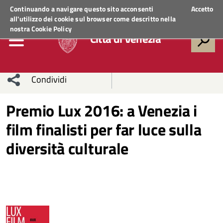
Regione Veneto
ACCEDI AI SERVIZI
Continuando a navigare questo sito acconsenti
Accetto
all'utilizzo dei cookie sul browser come descritto nella
nostra
Cookie Policy
Città di Venezia
Condividi
Condividi
Condividi
Premio Lux 2016: a Venezia i
film finalisti per far luce sulla
sui social
Condividi
su
diversità culturale
network
Facebook
Condividi
su
Condividi
Twitter
su
Facebook
su
Whatsapp