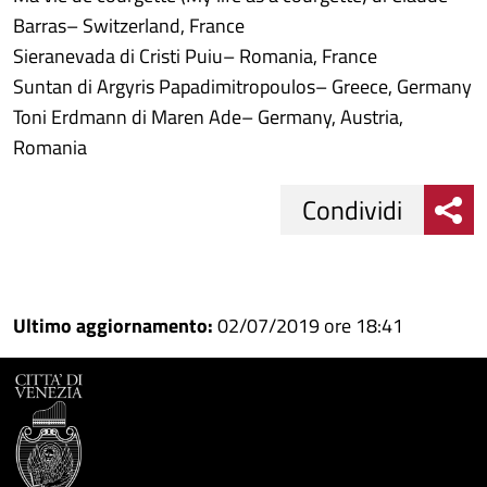
Barras– Switzerland, France
Sieranevada di Cristi Puiu– Romania, France
Suntan di Argyris Papadimitropoulos– Greece, Germany
Toni Erdmann di Maren Ade– Germany, Austria,
Romania
Condividi
Condividi
Condividi
su
Ultimo aggiornamento:
02/07/2019 ore 18:41
Facebook
Condividi
su
Condividi
Twitter
su
Google
su