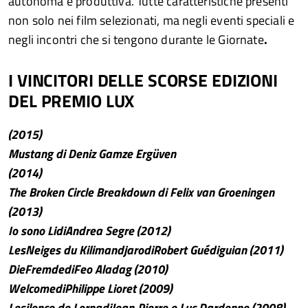
autonoma e produttiva. Tutte caratteristiche presenti
non solo nei film selezionati, ma negli eventi speciali e
negli incontri che si tengono durante le Giornate
.
I VINCITORI DELLE SCORSE EDIZIONI
DEL PREMIO LUX
(2015)
Mustang di Deniz Gamze Ergüven
(2014)
The Broken Circle Breakdown di Felix van Groeningen
(2013)
Io sono LidiAndrea Segre (2012)
LesNeiges du KilimandjarodiRobert Guédiguian (2011)
DieFremdediFeo Aladag (2010)
WelcomediPhilippe Lioret (2009)
Lesilence de LornadiJean-Pierre e Luc Dardenne (2008)