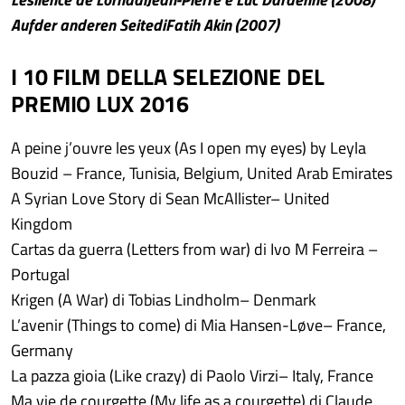
Aufder anderen SeitediFatih Akin (2007)
I
10 FILM DELLA SELEZIONE DEL
PREMIO LUX 2016
A peine j’ouvre les yeux (As I open my eyes) by Leyla
Bouzid – France, Tunisia, Belgium, United Arab Emirates
A Syrian Love Story di Sean McAllister– United
Kingdom
Cartas da guerra (Letters from war) di Ivo M Ferreira –
Portugal
Krigen (A War) di Tobias Lindholm– Denmark
L’avenir (Things to come) di Mia Hansen-Løve– France,
Germany
La pazza gioia (Like crazy) di Paolo Virzi– Italy, France
Ma vie de courgette (My life as a courgette) di Claude