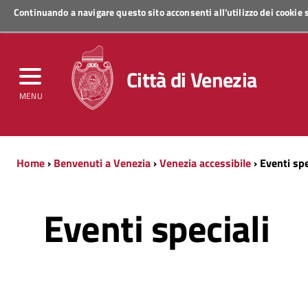
Continuando a navigare questo sito acconsenti all'utilizzo dei cookie
Regione Veneto
Città di Venezia
MENU
Home
›
Benvenuti a Venezia
›
Venezia accessibile
› Eventi spe
Eventi speciali