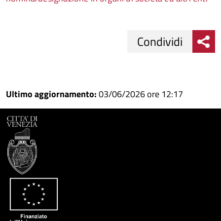
Condividi
Condividi
Condividi
su
Ultimo aggiornamento:
03/06/2026 ore 12:17
Facebook
Condividi
su
Condividi
Twitter
su
Google
su
Whatsapp
Plus