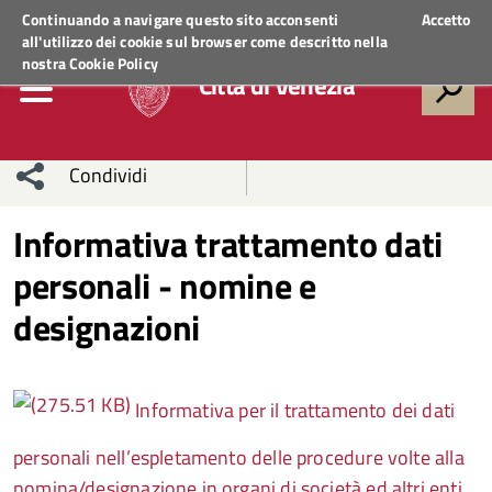
Regione Veneto
ACCEDI AI SERVIZI
Continuando a navigare questo sito acconsenti
Accetto
all'utilizzo dei cookie sul browser come descritto nella
nostra
Cookie Policy
Città di Venezia
Condividi
Condividi
Condividi
Informativa trattamento dati
personali - nomine e
sui social
Condividi
su
designazioni
network
Facebook
Condividi
su
Condividi
Twitter
su
Informativa per il trattamento dei dati
Facebook
su
personali nell’espletamento delle procedure volte alla
Whatsapp
nomina/designazione in organi di società ed altri enti