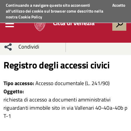
Regione Veneto
ACCEDI AI SERVIZI
Continuando a navigare questo sito acconsenti
Accetto
all'utilizzo dei cookie sul browser come descritto nella
nostra
Cookie Policy
Città di Venezia
Condividi
Condividi
Condividi
Registro degli accessi civici
sui social
Condividi
su
Tipo accesso:
Accesso documentale (L. 241/90)
network
Facebook
Condividi
su
Oggetto:
richiesta di accesso a documenti amministrativi
Condividi
Twitter
su
riguardanti immobile sito in via Vallenari 40-40a-40b p
Facebook
su
T-1
Whatsapp