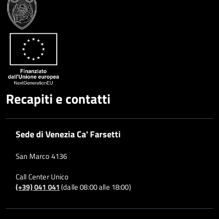
Condividi
Twitter
su
Google
su
Whatsapp
Plus
Recapiti e contatti
Sede di Venezia Ca' Farsetti
San Marco 4136
Call Center Unico
(+39) 041 041
(dalle 08:00 alle 18:00)