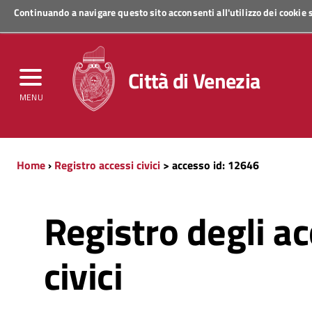
Continuando a navigare questo sito acconsenti all'utilizzo dei cookie
Regione Veneto
Città di Venezia
MENU
Home
›
Registro accessi civici
> accesso id: 12646
Registro degli ac
civici