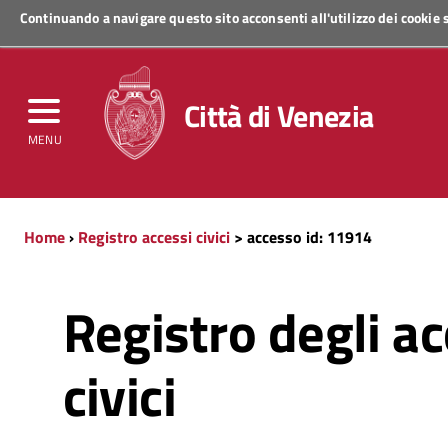
Continuando a navigare questo sito acconsenti all'utilizzo dei cookie
Regione Veneto
Città di Venezia
MENU
Home
›
Registro accessi civici
> accesso id: 11914
Registro degli ac
civici