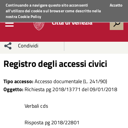
Regione Veneto
ACCEDI AI SERVIZI
Continuando a navigare questo sito acconsenti
Accetto
all'utilizzo dei cookie sul browser come descritto nella
nostra
Cookie Policy
Città di Venezia
Condividi
Condividi
Condividi
Registro degli accessi civici
sui social
Condividi
su
Tipo accesso:
Accesso documentale (L. 241/90)
network
Facebook
Condividi
su
Oggetto:
Richiesta pg 2018/13771 del 09/01/2018
Condividi
Twitter
su
Verbali cds
Facebook
su
Risposta pg 2018/22801
Whatsapp