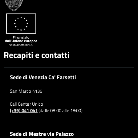
Condividi
Twitter
su
Google
su
Whatsapp
Plus
Recapiti e contatti
Sede di Venezia Ca' Farsetti
San Marco 4136
Call Center Unico
(+39) 041 041
(dalle 08:00 alle 18:00)
Sede di Mestre via Palazzo