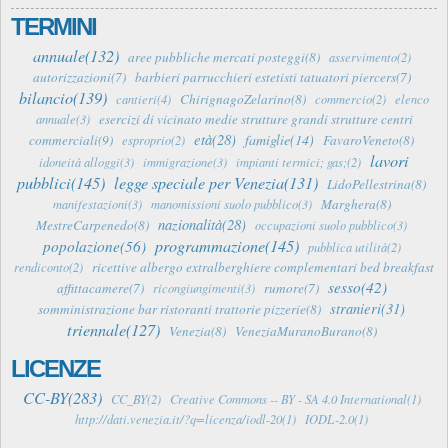
TERMINI
annuale(132)
aree pubbliche mercati posteggi(8)
asservimento(2)
autorizzazioni(7)
barbieri parrucchieri estetisti tatuatori piercers(7)
bilancio(139)
ChirignagoZelarino(8)
cantieri(4)
commercio(2)
elenco
esercizi di vicinato medie strutture grandi strutture centri
annuale(3)
età(28)
famiglie(14)
commerciali(9)
FavaroVeneto(8)
esproprio(2)
lavori
idoneità alloggi(3)
immigrazione(3)
impianti termici; gas;(2)
pubblici(145)
legge speciale per Venezia(131)
LidoPellestrina(8)
Marghera(8)
manifestazioni(3)
manomissioni suolo pubblico(3)
nazionalità(28)
MestreCarpenedo(8)
occupazioni suolo pubblico(3)
programmazione(145)
popolazione(56)
pubblica utilità(2)
ricettive albergo extralberghiere complementari bed breakfast
rendiconto(2)
sesso(42)
affittacamere(7)
rumore(7)
ricongiungimenti(3)
stranieri(31)
somministrazione bar ristoranti trattorie pizzerie(8)
triennale(127)
Venezia(8)
VeneziaMuranoBurano(8)
LICENZE
CC-BY(283)
CC_BY(2)
Creative Commons -- BY - SA 4.0 International(1)
http://dati.venezia.it/?q=licenza/iodl-20(1)
IODL-2.0(1)