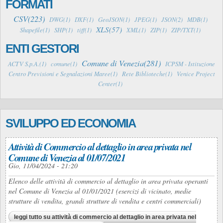
FORMATI
CSV(223)
DWG(1)
DXF(1)
GeoJSON(1)
JPEG(1)
JSON(2)
MDB(1)
XLS(57)
Shapefile(1)
SHP(1)
tiff(1)
XML(1)
ZIP(1)
ZIP/TXT(1)
ENTI GESTORI
Comune di Venezia(281)
ACTV S.p.A.(1)
comune(1)
ICPSM - Istituzione
Centro Previsioni e Segnalazioni Maree(1)
Rete Biblioteche(1)
Venice Project
Center(1)
SVILUPPO ED ECONOMIA
Attività di Commercio al dettaglio in area privata nel
Comune di Venezia al 01/07/2021
Gio, 11/04/2024 - 21:20
Elenco delle attività di commercio al dettaglio in area privata operanti
nel Comune di Venezia al 01/01/2021 (esercizi di vicinato, medie
strutture di vendita, grandi strutture di vendita e centri commerciali)
leggi tutto
su attività di commercio al dettaglio in area privata nel