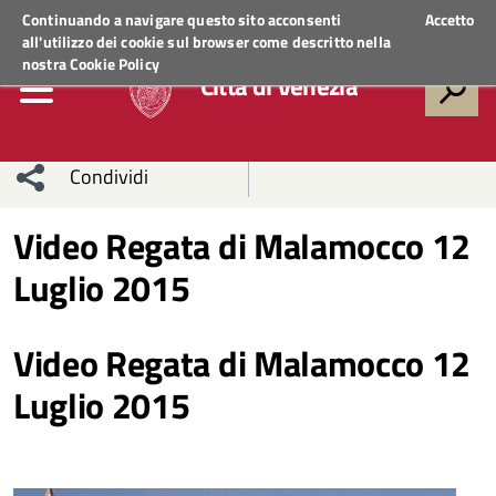
Regione Veneto
ACCEDI AI SERVIZI
Continuando a navigare questo sito acconsenti
Accetto
all'utilizzo dei cookie sul browser come descritto nella
nostra
Cookie Policy
Città di Venezia
Condividi
Condividi
Condividi
Video Regata di Malamocco 12
Luglio 2015
sui social
Condividi
su
network
Facebook
Condividi
su
Video Regata di Malamocco 12
Condividi
Twitter
su
Luglio 2015
Facebook
su
Whatsapp