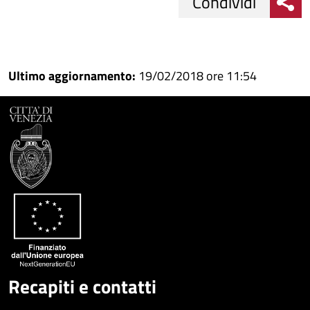
Condividi
Condividi
Condividi
su
Ultimo aggiornamento:
19/02/2018 ore 11:54
Facebook
Condividi
su
Condividi
Twitter
su
Google
su
Whatsapp
Plus
Recapiti e contatti