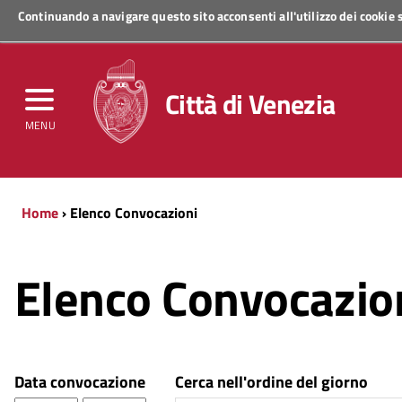
Continuando a navigare questo sito acconsenti all'utilizzo dei cookie
Regione Veneto
Città di Venezia
MENU
Home
› Elenco Convocazioni
Elenco Convocazio
Data convocazione
Cerca nell'ordine del giorno