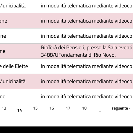
Municipalità
in modalità telematica mediante videoc
one
in modalità telematica mediante videoc
one
in modalità telematica mediante videoc
RioTerà dei Pensieri, presso la Sala even
one
3488/UFondamenta di Rio Novo.
delle Elette
in modalità telematica mediante videoc
Municipalità
in modalità telematica mediante videoco
one
in modalità telematica mediante videoco
13
15
16
17
18
seguente ›
14
…