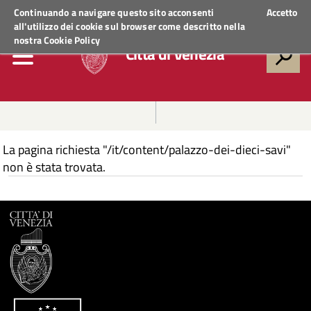
Regione Veneto
ACCEDI AI SERVIZI
Continuando a navigare questo sito acconsenti
Accetto
all'utilizzo dei cookie sul browser come descritto nella
nostra
Cookie Policy
Città di Venezia
La pagina richiesta "/it/content/palazzo-dei-dieci-savi"
non è stata trovata.