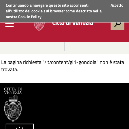
Regione Veneto
ACCEDI AI SERVIZI
Continuando a navigare questo sito acconsenti
Accetto
all'utilizzo dei cookie sul browser come descritto nella
nostra
Cookie Policy
Città di Venezia
La pagina richiesta "/it/content/giri-gondola" non è stata
trovata.