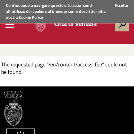
Regione Veneto
ACCEDI AI SERVIZI
Continuando a navigare questo sito acconsenti
Accetto
all'utilizzo dei cookie sul browser come descritto nella
nostra
Cookie Policy
Città di Venezia
The requested page "/en/content/access-fee" could not
be found.