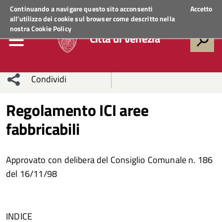
Regione Veneto
ACCEDI AI SERVIZI
Continuando a navigare questo sito acconsenti
Accetto
all'utilizzo dei cookie sul browser come descritto nella
nostra
Cookie Policy
Città di Venezia
Condividi
Condividi
Condividi
Regolamento ICI aree
fabbricabili
sui social
Condividi
su
network
Facebook
Condividi
su
Approvato con delibera del Consiglio Comunale n. 186
Condividi
Twitter
su
del 16/11/98
Facebook
su
Whatsapp
INDICE