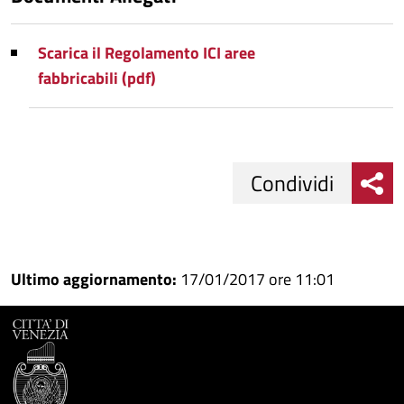
Scarica il Regolamento ICI aree
fabbricabili (pdf)
Condividi
Condividi
Condividi
su
Ultimo aggiornamento:
17/01/2017 ore 11:01
Facebook
Condividi
su
Condividi
Twitter
su
Google
su