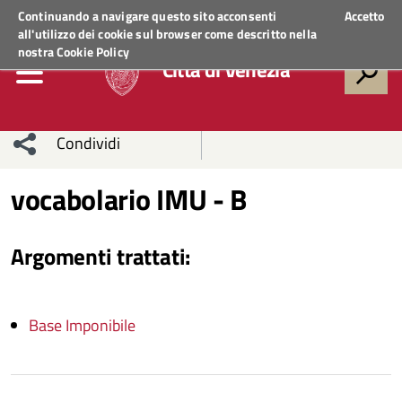
Regione Veneto
ACCEDI AI SERVIZI
Continuando a navigare questo sito acconsenti
Accetto
all'utilizzo dei cookie sul browser come descritto nella
nostra
Cookie Policy
Città di Venezia
Condividi
Condividi
Condividi
vocabolario IMU - B
sui social
Condividi
su
Argomenti trattati:
network
Facebook
Condividi
su
Condividi
Twitter
su
Base Imponibile
Facebook
su
Whatsapp