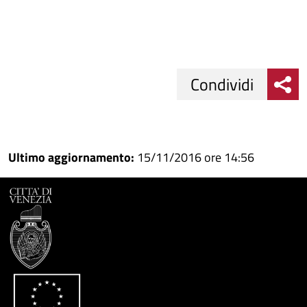
Condividi
Condividi
Condividi
su
Ultimo aggiornamento:
15/11/2016 ore 14:56
Facebook
Condividi
su
Condividi
Twitter
su
Google
su
Whatsapp
Plus