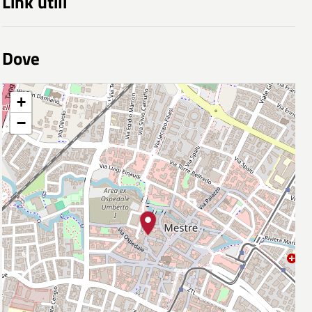
Link utili
Dove
+
−