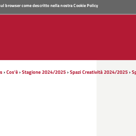
 sul browser come descritto nella nostra
Cookie Policy
ds
›
Cos'è
›
Stagione 2024/2025
›
Spazi Creatività 2024/2025
›
S