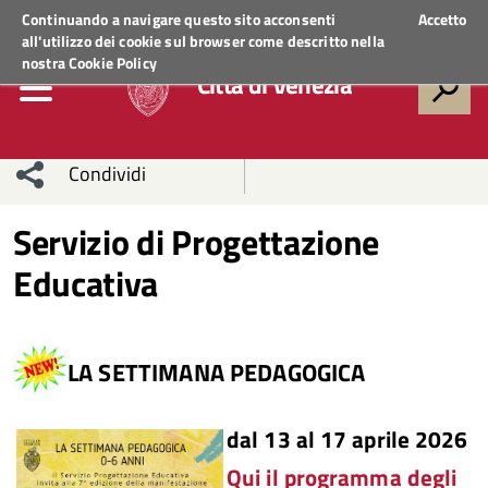
Regione Veneto
ACCEDI AI SERVIZI
Continuando a navigare questo sito acconsenti
Accetto
all'utilizzo dei cookie sul browser come descritto nella
nostra
Cookie Policy
Città di Venezia
Condividi
Condividi
Condividi
Servizio di Progettazione
Educativa
sui social
Condividi
su
network
Facebook
Condividi
su
LA SETTIMANA PEDAGOGICA
Condividi
Twitter
su
Facebook
su
dal 13
al 17 aprile 2026
Whatsapp
Qui il programma degli