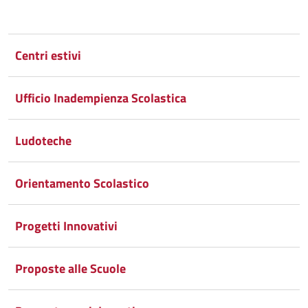
Condividi
Condividi
su
Centri estivi
Facebook
Condividi
su
Ufficio Inadempienza Scolastica
Condividi
Twitter
su
Google
su
Ludoteche
Whatsapp
Plus
Orientamento Scolastico
Progetti Innovativi
Proposte alle Scuole