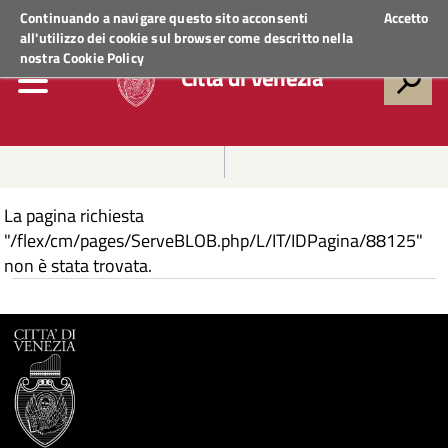
Regione Veneto
ACCEDI AI SERVIZI
Continuando a navigare questo sito acconsenti
Accetto
all'utilizzo dei cookie sul browser come descritto nella
nostra
Cookie Policy
Città di Venezia
La pagina richiesta
"/flex/cm/pages/ServeBLOB.php/L/IT/IDPagina/88125"
non è stata trovata.