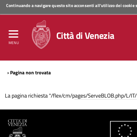
Continuando a navigare questo sito acconsenti all'utilizzo dei cookie
Regione Veneto
Città di Venezia
MENU
› Pagina non trovata
La pagina richiesta "/flex/cm/pages/ServeBLOB.php/L/IT