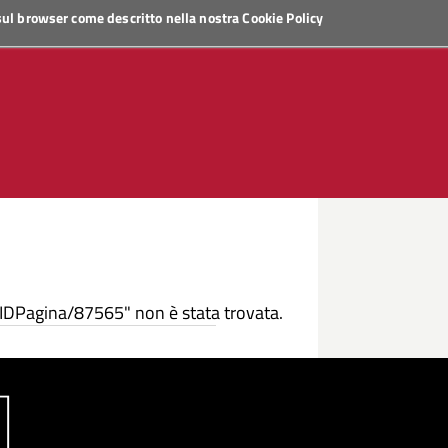
 sul browser come descritto nella nostra
Cookie Policy
/IDPagina/87565" non è stata trovata.