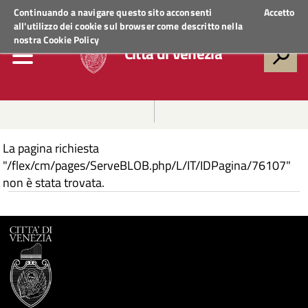
Regione Veneto
ACCEDI AI SERVIZI
Continuando a navigare questo sito acconsenti
Accetto
all'utilizzo dei cookie sul browser come descritto nella
nostra
Cookie Policy
Città di Venezia
La pagina richiesta
"/flex/cm/pages/ServeBLOB.php/L/IT/IDPagina/76107"
non è stata trovata.