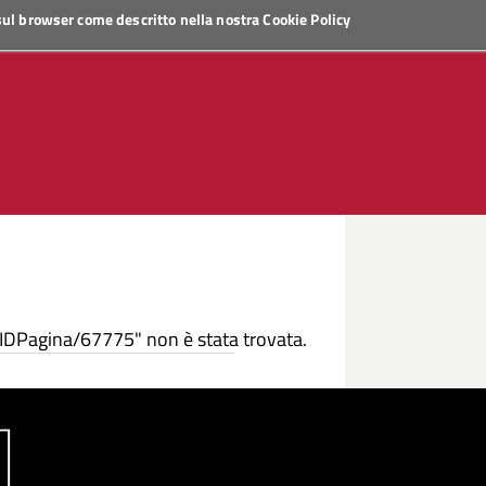
 sul browser come descritto nella nostra
Cookie Policy
/IDPagina/67775" non è stata trovata.