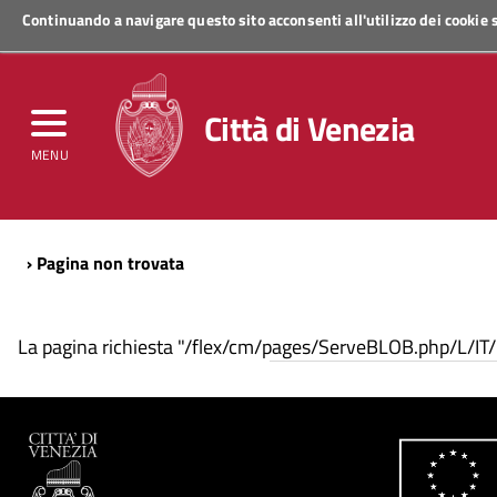
Continuando a navigare questo sito acconsenti all'utilizzo dei cookie
Regione Veneto
Città di Venezia
MENU
› Pagina non trovata
La pagina richiesta "/flex/cm/pages/ServeBLOB.php/L/IT