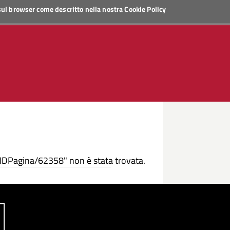
 sul browser come descritto nella nostra
Cookie Policy
/IDPagina/62358" non è stata trovata.