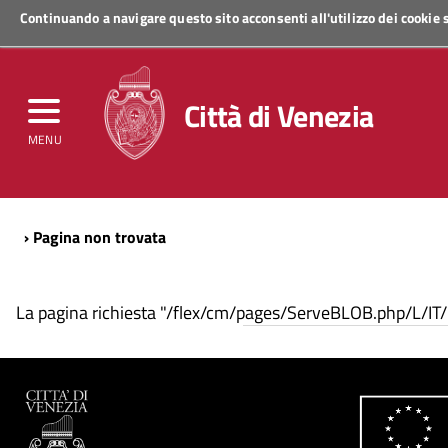
Continuando a navigare questo sito acconsenti all'utilizzo dei cookie
Regione Veneto
Città di Venezia
MENU
› Pagina non trovata
La pagina richiesta "/flex/cm/pages/ServeBLOB.php/L/IT