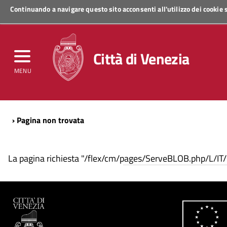
Continuando a navigare questo sito acconsenti all'utilizzo dei cookie
Regione Veneto
Città di Venezia
MENU
› Pagina non trovata
La pagina richiesta "/flex/cm/pages/ServeBLOB.php/L/IT