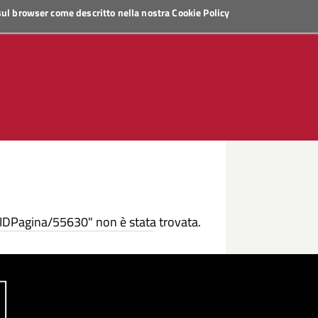
 sul browser come descritto nella nostra
Cookie Policy
/IDPagina/55630" non è stata trovata.