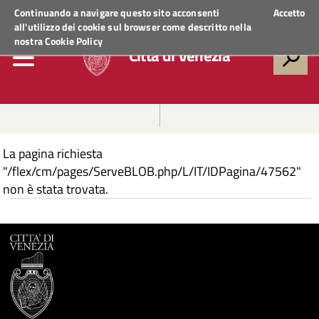
Regione Veneto
ACCEDI AI SERVIZI
Continuando a navigare questo sito acconsenti
Accetto
all'utilizzo dei cookie sul browser come descritto nella
nostra
Cookie Policy
Città di Venezia
La pagina richiesta
"/flex/cm/pages/ServeBLOB.php/L/IT/IDPagina/47562"
non è stata trovata.