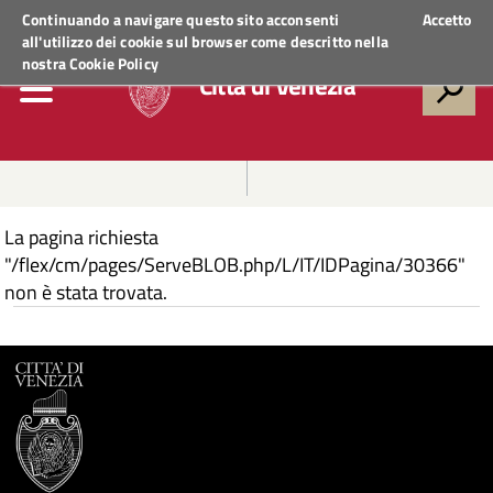
Regione Veneto
ACCEDI AI SERVIZI
Continuando a navigare questo sito acconsenti
Accetto
all'utilizzo dei cookie sul browser come descritto nella
nostra
Cookie Policy
Città di Venezia
La pagina richiesta
"/flex/cm/pages/ServeBLOB.php/L/IT/IDPagina/30366"
non è stata trovata.