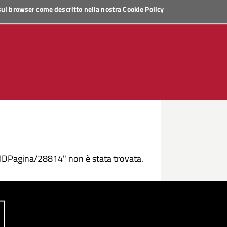
 sul browser come descritto nella nostra
Cookie Policy
/IDPagina/28814" non è stata trovata.