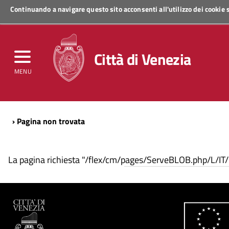
Continuando a navigare questo sito acconsenti all'utilizzo dei cookie
Regione Veneto
Città di Venezia
MENU
› Pagina non trovata
La pagina richiesta "/flex/cm/pages/ServeBLOB.php/L/IT