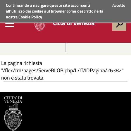
Regione Veneto
ACCEDI AI SERVIZI
Continuando a navigare questo sito acconsenti
Accetto
all'utilizzo dei cookie sul browser come descritto nella
nostra
Cookie Policy
Città di Venezia
La pagina richiesta
"/flex/cm/pages/ServeBLOB.php/L/IT/IDPagina/26382"
non è stata trovata.