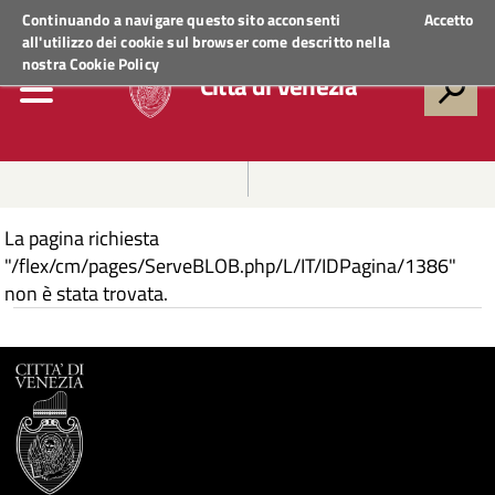
Regione Veneto
ACCEDI AI SERVIZI
Continuando a navigare questo sito acconsenti
Accetto
all'utilizzo dei cookie sul browser come descritto nella
nostra
Cookie Policy
Città di Venezia
La pagina richiesta
"/flex/cm/pages/ServeBLOB.php/L/IT/IDPagina/1386"
non è stata trovata.