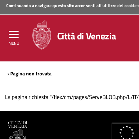
Continuando a navigare questo sito acconsenti all'utilizzo dei cookie
Regione Veneto
Città di Venezia
MENU
› Pagina non trovata
La pagina richiesta "/flex/cm/pages/ServeBLOB.php/L/IT