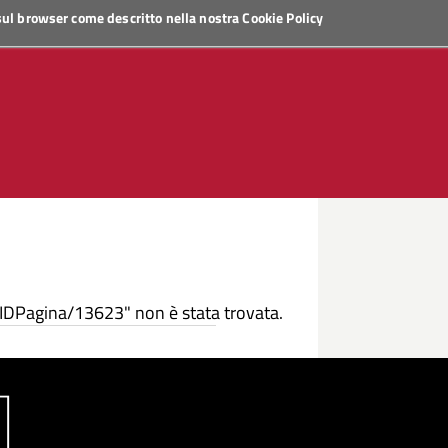
 sul browser come descritto nella nostra
Cookie Policy
/IDPagina/13623" non è stata trovata.