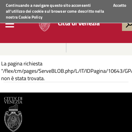
Regione Veneto
ACCEDI AI SERVIZI
Continuando a navigare questo sito acconsenti
Accetto
all'utilizzo dei cookie sul browser come descritto nella
nostra
Cookie Policy
Città di Venezia
La pagina richiesta
"/flex/cm/pages/ServeBLOB.php/L/IT/IDPagina/10643/GP
non è stata trovata.