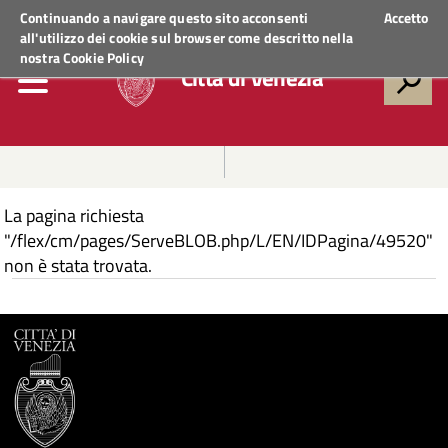
Regione Veneto
ACCEDI AI SERVIZI
Continuando a navigare questo sito acconsenti
Accetto
all'utilizzo dei cookie sul browser come descritto nella
nostra
Cookie Policy
Città di Venezia
La pagina richiesta
"/flex/cm/pages/ServeBLOB.php/L/EN/IDPagina/49520"
non è stata trovata.