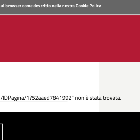
 sul browser come descritto nella nostra
Cookie Policy
N/IDPagina/1?52aaed7841992" non è stata trovata.