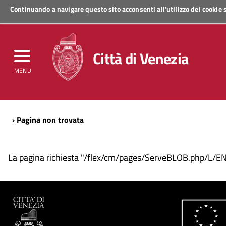
Continuando a navigare questo sito acconsenti all'utilizzo dei cookie
Regione Veneto
Città di Venezia
MENU
› Pagina non trovata
La pagina richiesta "/flex/cm/pages/ServeBLOB.php/L/E